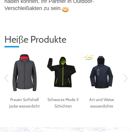
haben können, Ihr Partner in Outdoor-
Verschleißakten zu sein.
Heiße Produkte
en Softshell
Schwarze Mode 3
Art und Weise
Herren Softshe
 wasserdicht
Schichten
wasserdichte
Jacke mit
atmungsaktiv
Softshell Jacke für
Softshellgewebemänner
abnehmbare
Frauen
im Freiensport
Kapuze
Softshelljacke