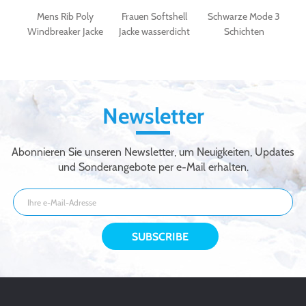
Mens Rib Poly
Frauen Softshell
Schwarze Mode 3
Art 
Windbreaker Jacke
Jacke wasserdicht
Schichten
wass
und atmungsaktiv
Softshell Jacke für
Softsh
Frauen
im F
Soft
Newsletter
Abonnieren Sie unseren Newsletter, um Neuigkeiten, Updates
und Sonderangebote per e-Mail erhalten.