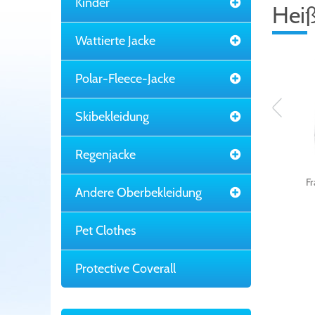
Kinder
Heiß
Wattierte Jacke
Polar-Fleece-Jacke
Skibekleidung
Regenjacke
Mens Rib Poly
Fr
Andere Oberbekleidung
Windbreaker Jacke
Pet Clothes
Protective Coverall