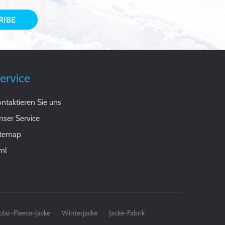
ervice
ntaktieren Sie uns
nser Service
itemap
ml
olar-Fleece-Jacke
Winterjacke
Jacke-Fabrik