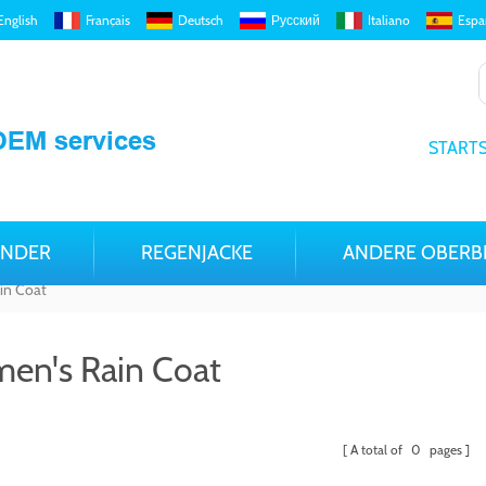
English
Français
Deutsch
Русский
Italiano
Espa
STARTS
INDER
REGENJACKE
ANDERE OBERB
in Coat
en's Rain Coat
A total of
0
pages