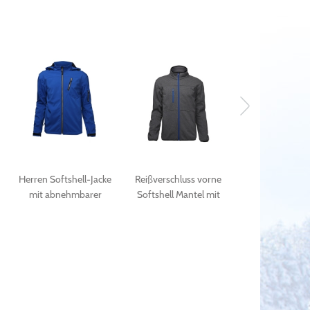
Herren Softshell-Jacke
Reißverschluss vorne
Mens Rib P
mit abnehmbarer
Softshell Mantel mit
Windbreaker 
r
Kapuze
Jersey-Material