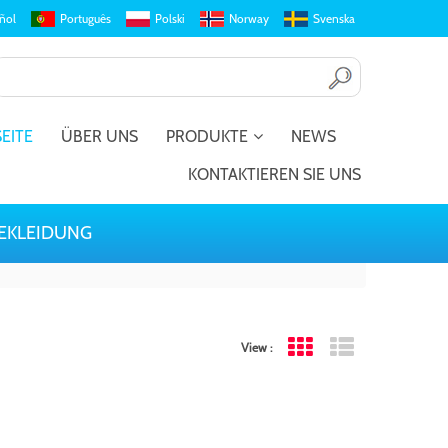
ñol
Português
Polski
Norway
Svenska
EITE
ÜBER UNS
PRODUKTE
NEWS
KONTAKTIEREN SIE UNS
EKLEIDUNG
View :
Grid View
List View