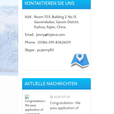
KONTAKTIEREN SIE UNS
Add :
Room 703, Building 2, No.15
Gaoxindadao, Gaoxin District,
Fuzhou, Fujian, China
Email :
Jenny@fzjierui.com
Phone :
0086-591-83626011
Skype :
yu.jenny85
AKTUELLE NACHRICHTEN
2021-07-01
Congratulation- We
pass application of
patent tech...