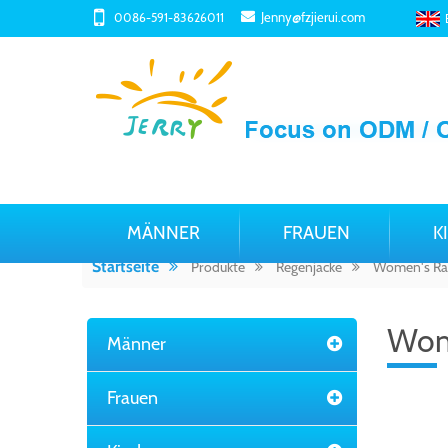
Jenny@fzjierui.com
0086-591-83626011
MÄNNER
FRAUEN
K
Startseite
Produkte
Regenjacke
Women's Ra
Wom
Männer
Frauen