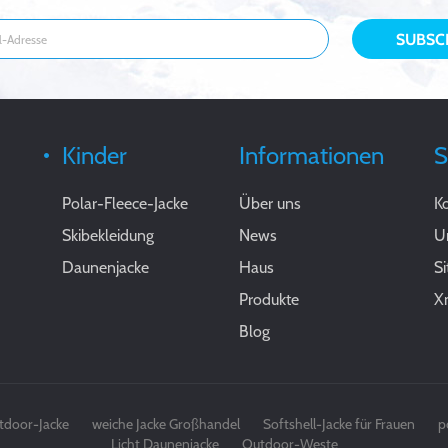
Kinder
Informationen
S
Polar-Fleece-Jacke
Über uns
Ko
Skibekleidung
News
U
Daunenjacke
Haus
S
Produkte
X
Blog
tdoor-Jacke
weiche Jacke Großhandel
Softshell-Jacke für Frauen
p
Licht Daunenjacke
Outdoor-Weste