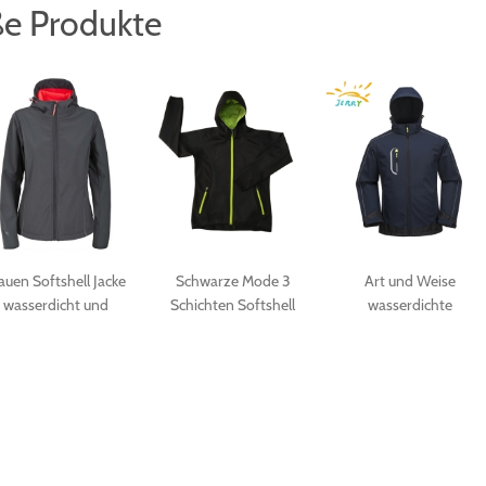
e Produkte
auen Softshell Jacke
Schwarze Mode 3
Art und Weise
wasserdicht und
Schichten Softshell
wasserdichte
atmungsaktiv
Jacke für Frauen
Softshellgewebemänne
im Freiensport
Softshelljacke