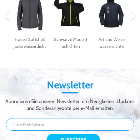
Frauen Softshell
Schwarze Mode 3
Art und Weise
Her
ke
Jacke wasserdicht
Schichten
wasserdichte
und atmungsaktiv
Softshell Jacke für
Softshellgewebemänner
a
Frauen
im Freiensport
Softshelljacke
Newsletter
Abonnieren Sie unseren Newsletter, um Neuigkeiten, Updates
und Sonderangebote per e-Mail erhalten.