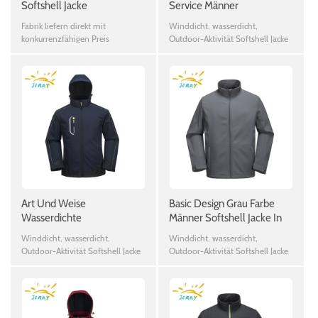
Softshell Jacke
Service Männer
Windundurchlässige
Fabrik liefern direkt mit
Winddicht, wasserdicht,
Wasserdichte Warme
konkurrenzfähigen Preis
Outdoor-Aktivität Softshell Jacke
Winter Softshell Jacke
Art Und Weise
Basic Design Grau Farbe
Wasserdichte
Männer Softshell Jacke In
Softshellgewebemänner
Plus Größe
Winddicht, wasserdicht,
Winddicht, wasserdicht,
Im Freiensport
Outdoor-Aktivität Softshell Jacke
Outdoor-Aktivität Softshell Jacke
Softshelljacke