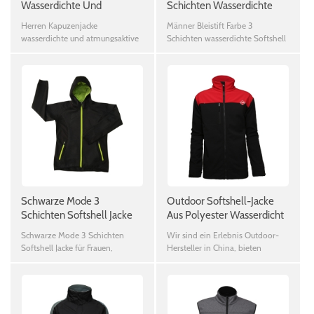
Wasserdichte Und
Schichten Wasserdichte
Atmungsaktive
Softshell Jacke
Herren Kapuzenjacke
Männer Bleistift Farbe 3
Softshelljacke
wasserdichte und atmungsaktive
Schichten wasserdichte Softshell
Softshelljacke
Jacke & nbsp;
Schwarze Mode 3
Outdoor Softshell-Jacke
Schichten Softshell Jacke
Aus Polyester Wasserdicht
Für Frauen
Männer Leichte Sportjacke
Schwarze Mode 3 Schichten
Wir sind ein Erlebnis Outdoor-
Softshell Jacke für Frauen,
Hersteller in China, bieten
wasserdicht und atmungsaktiv
Softshell, polar-Fleece-Jacke,
Daunen Jacke, Regenjacke etc. mit
guter Qualität und
konkurrenzfähiger Preis