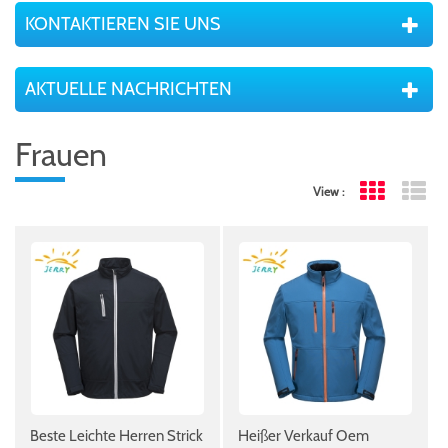
KONTAKTIEREN SIE UNS
AKTUELLE NACHRICHTEN
Frauen
View :
Grid View
Lis
Beste Leichte Herren Strick
Heißer Verkauf Oem