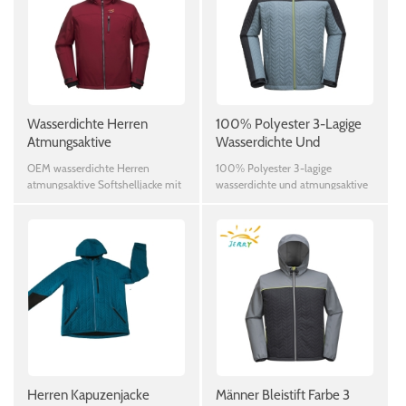
Wasserdichte Herren
100% Polyester 3-Lagige
Atmungsaktive
Wasserdichte Und
Softshelljacke Mit
Atmungsaktive
OEM wasserdichte Herren
100% Polyester 3-lagige
Abnehmbarer Kapuze
Softshelljacke Für Männer
atmungsaktive Softshelljacke mit
wasserdichte und atmungsaktive
abnehmbarer Kapuze
Softshelljacke für Männer
Herren Kapuzenjacke
Männer Bleistift Farbe 3