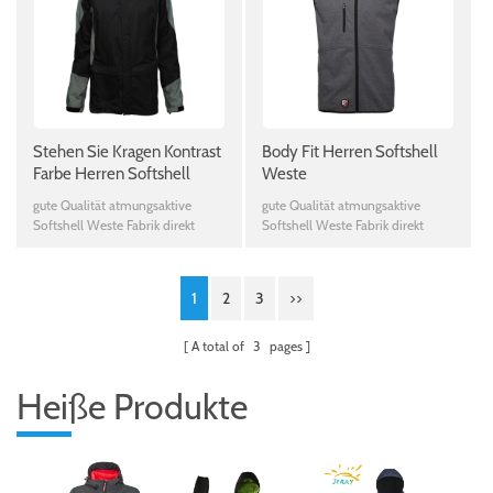
Stehen Sie Kragen Kontrast
Body Fit Herren Softshell
Farbe Herren Softshell
Weste
Jacke
gute Qualität atmungsaktive
gute Qualität atmungsaktive
Softshell Weste Fabrik direkt
Softshell Weste Fabrik direkt
liefern
liefern
1
2
3
>>
A total of
3
pages
Heiße Produkte