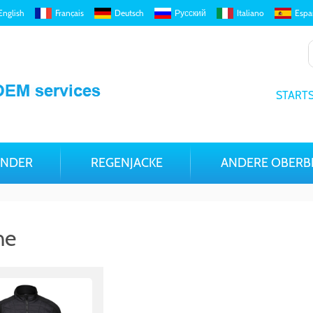
English
Français
Deutsch
Русский
Italiano
Espa
STARTS
INDER
REGENJACKE
ANDERE OBERB
he