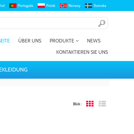
ñol
Português
Polski
Norway
Svenska
EITE
ÜBER UNS
PRODUKTE
NEWS
KONTAKTIEREN SIE UNS
EKLEIDUNG
Blick :
Grid View
List View