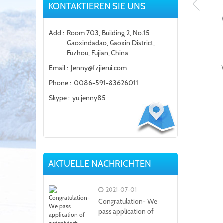
KONTAKTIEREN SIE UNS
Add :
Room 703, Building 2, No.15
Gaoxindadao, Gaoxin District,
Fuzhou, Fujian, China
Reißverschluss vorne
Softshell Mantel mit
Email :
Jenny@fzjierui.com
Jersey-Material
Phone :
0086-591-83626011
Skype :
yu.jenny85
AKTUELLE NACHRICHTEN
2021-07-01
Congratulation- We
pass application of
patent tech...