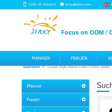
Jenny@fzjierui.com
0086-591-83626011
MÄNNER
FRAUEN
K
Startseite
Causal-Style-Stand-Collar-Cotton-Jacket
Suc
Männer
Frauen