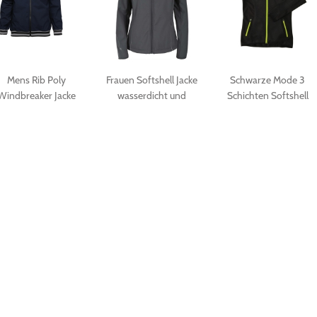
Mens Rib Poly
Frauen Softshell Jacke
Schwarze Mode 3
Windbreaker Jacke
wasserdicht und
Schichten Softshell
atmungsaktiv
Jacke für Frauen