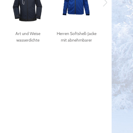
Art und Weise
Herren Softshell-Jacke
Reißverschluss
wasserdichte
mit abnehmbarer
Softshell Mant
Softshellgewebemänner
Kapuze
Jersey-Mate
im Freiensport
Softshelljacke