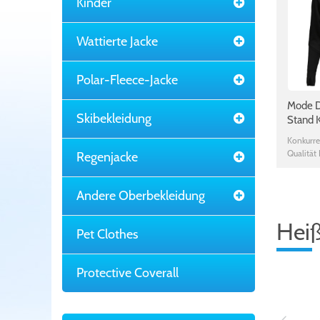
Kinder
Wattierte Jacke
Polar-Fleece-Jacke
Mode D
Skibekleidung
Stand 
Baumwo
Konkurre
Jacke
Qualität
Regenjacke
um warm
Andere Oberbekleidung
Heiß
Pet Clothes
Protective Coverall