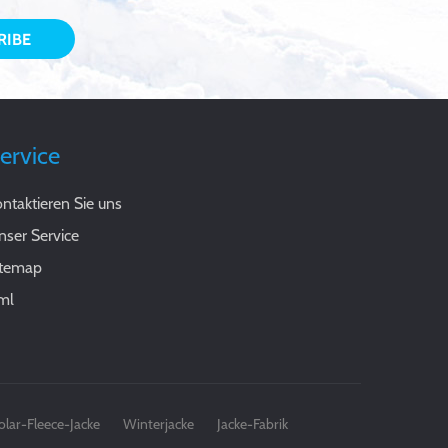
ervice
ntaktieren Sie uns
nser Service
itemap
ml
olar-Fleece-Jacke
Winterjacke
Jacke-Fabrik