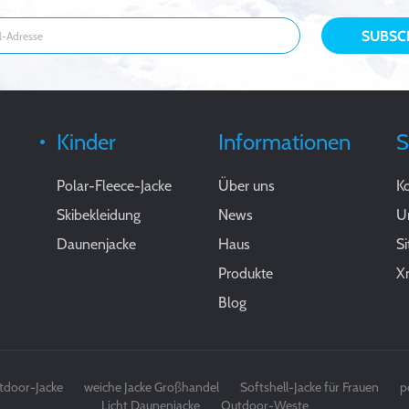
Kinder
Informationen
S
Polar-Fleece-Jacke
Über uns
Ko
Skibekleidung
News
U
Daunenjacke
Haus
S
Produkte
X
Blog
tdoor-Jacke
weiche Jacke Großhandel
Softshell-Jacke für Frauen
p
Licht Daunenjacke
Outdoor-Weste